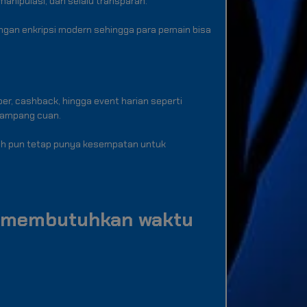
anipulasi, dan selalu transparan.
engan enkripsi modern sehingga para pemain bisa
r, cashback, hingga event harian seperti
gampang cuan.
ah pun tetap punya kesempatan untuk
k membutuhkan waktu