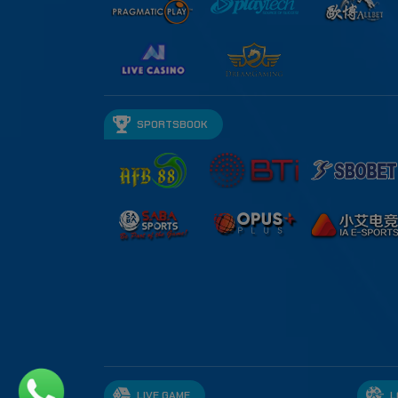
SPORTSBOOK
LIVE GAME
L