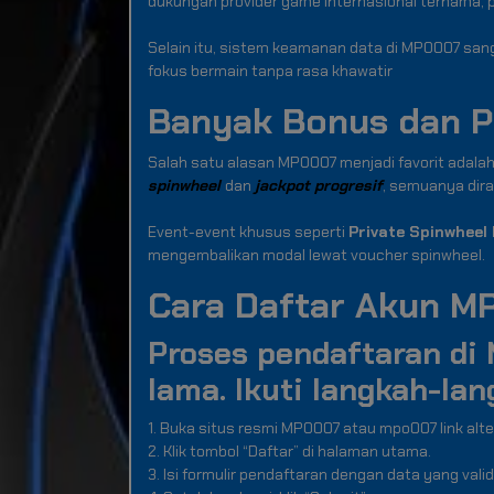
dukungan provider game internasional ternama, p
Selain itu, sistem keamanan data di MPO007 sang
fokus bermain tanpa rasa khawatir
Banyak Bonus dan 
Salah satu alasan MPO007 menjadi favorit adala
spinwheel
dan
jackpot progresif
, semuanya dir
Event-event khusus seperti
Private Spinwhee
mengembalikan modal lewat voucher spinwheel.
Cara Daftar Akun M
Proses pendaftaran d
lama. Ikuti langkah-lan
1. Buka situs resmi MPO007 atau mpo007 link alter
2. Klik tombol “Daftar” di halaman utama.
3. Isi formulir pendaftaran dengan data yang val