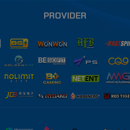
PROVIDER