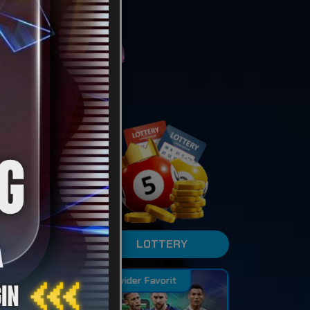
8
CASINO
LOTTERY
Provider Favorit