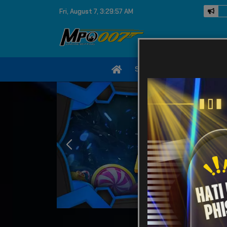
Fri, August 7, 3:29:58 AM
Slot
Live Game