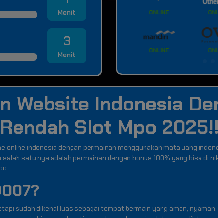
ONLINE
Menit
ONLINE
ONLINE
ON
3
ONLINE
ONLINE
ONLINE
ON
Menit
n Website Indonesia De
Rendah Slot Mpo 2025!
e online indonesia dengan permainan menggunakan mata uang indone
an salah satu nya adalah permainan dengan bonus 100% yang bisa di 
po.
O007?
 tetapi sudah dikenal luas sebagai tempat bermain yang aman, nyam